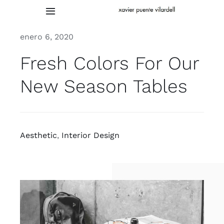
Saltar
Toggle
al
Navigation
contenido
enero 6, 2020
Home
Fresh Colors For Our
Works
New Season Tables
Exhibitions & Awards
Studio
Aesthetic
,
Interior Design
Archive